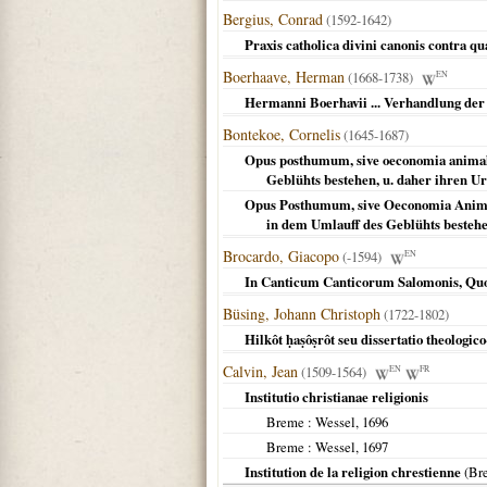
Bergius, Conrad
(1592-1642)
Praxis catholica divini canonis contra qu
Boerhaave, Herman
(1668-1738)
EN
Hermanni Boerhavii ... Verhandlung de
Bontekoe, Cornelis
(1645-1687)
Opus posthumum, sive oeconomia animalis 
Geblühts bestehen, u. daher ihren 
Opus Posthumum, sive Oeconomia Animali
in dem Umlauff des Geblühts besteh
Brocardo, Giacopo
(-1594)
EN
In Canticum Canticorum Salomonis, Quod 
Büsing, Johann Christoph
(1722-1802)
Hilkôt ḥaṣôṣrôt seu dissertatio theologi
Calvin, Jean
(1509-1564)
EN
FR
Institutio christianae religionis
Breme
: Wessel,
1696
Breme
: Wessel,
1697
Institution de la religion chrestienne
(
Br