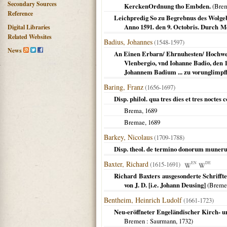
Secondary Sources
KerckenOrdnung tho Embden.
(
Bre
Reference
Leichpredig So zu Begrebnus des Wolgeb
Anno 1591. den 9. Octobris. Durch M
Digital Libraries
Related Websites
Badius, Johannes
(1548-1597)
News
An Einen Erbarn/ Ehrnuhesten/ Hochweis
Vlenbergio, vnd Iohanne Badio, den 1
Johannem Badium ... zu vorunglimpff
Baring, Franz
(1656-1697)
Disp. philol. qua tres dies et tres nocte
Brema
,
1689
Bremae
,
1689
Barkey, Nicolaus
(1709-1788)
Disp. theol. de termino donorum muneru
Baxter, Richard
(1615-1691)
EN
DE
Richard Baxters ausgesonderte Schriffte
von J. D. [i.e. Johann Deusing]
(
Breme
Bentheim, Heinrich Ludolf
(1661-1723)
Neu-eröffneter Engeländischer Kirch- un
Bremen
: Saurmann,
1732
)