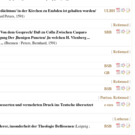
dächtnus/ in der Kirchen zu Embden ist gehalten worden/
ULBH
rd Peters,
1591
)
[
Reformed
]
ht Von dem Gesprech/ Daß zu Colln Zwischen Casparo
SBB
egung Der Jhenigen Puncten/ Jn welchen H. Vlenberg ...
..
(
Bremen
: Peters, Bernhard,
1591
)
[
Reformed
]
BSB
GB
[
Reformed
]
BSB
[
Puritan
,
Reformed
]
rbesserten und vermehrten Druck ins Teutsche übersetzet
e-rara
[
Lutheran
]
erer, insonderheit der Theologie Beflissenen
(
Leipzig ;
BSB