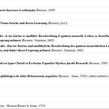
asvis haereses et schismata
(
Bremae
,
1639
)
r Venus-Seuche und deren Genesung
(
Bremen
, [n.d.])
: d. ist: kurtze u. ausführl. Beschreibung d. gantzen menschl. Leibes, u. dessel
Ursprung nehmen
(
Bremen
: Saurman,
1692
)
s : Das ist: Kurtze und ausführliche Beschreibung des gantzen menschlichen L
en, und daher ihren Ursprung nehmen
(
Bremen
: Saurman,
1692
)
est typus Christi et Ecclesiae Expositio Mystica Jacobi Brocardi
(
Bremae
,
1585
)
co-philologica de tubis Hebraeorum argenteis
(
Bremae
: Janus,
1745
) / added author(s)
eme
: Herman Brauer le Jeune,
1713
)