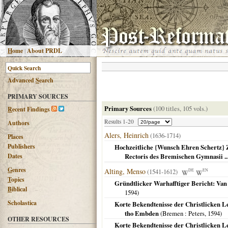
H
ome
|
About PRDL
Advanced
S
earch
PRIMARY SOURCES
Primary Sources
(100 titles, 105 vols.)
R
ecent Findings
Results 1-20
Authors
Alers, Heinrich
(1636-1714)
Places
Publishers
Hochzeitliche {Wunsch Ehren Schertz} Zeil
Dates
Rectoris des Bremischen Gymnasii ...
G
enres
Alting, Menso
(1541-1612)
DE
EN
T
opics
Gründtlicker Warhafftiger Bericht: Van
B
iblical
1594
)
Scholastica
Korte Bekendtenisse der Christlicken L
tho Embden
(
Bremen
: Peters,
1594
)
OTHER RESOURCES
Korte Bekendtenisse der Christlicken L