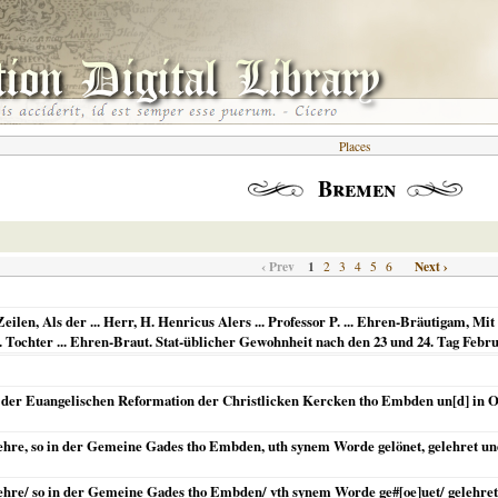
Places
Bremen
‹ Prev
1
Next ›
2
3
4
5
6
en, Als der ... Herr, H. Henricus Alers ... Professor P. ... Ehren-Bräutigam, Mit d
 Tochter ... Ehren-Braut. Stat-üblicher Gewohnheit nach den 23 und 24. Tag Febru
 der Euangelischen Reformation der Christlicken Kercken tho Embden un[d] in Os
ehre, so in der Gemeine Gades tho Embden, uth synem Worde gelönet, gelehret u
ehre/ so in der Gemeine Gades tho Embden/ vth synem Worde ge#[oe]uet/ gelehret/