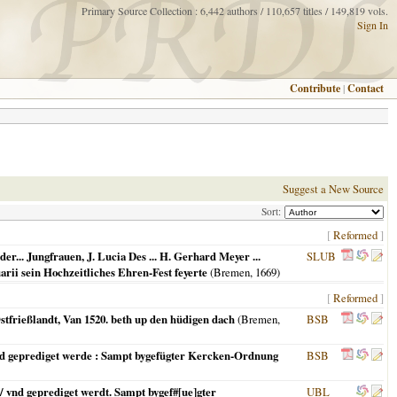
Primary Source Collection : 6,442 authors / 110,657 titles / 149,819 vols.
Sign In
Contribute
|
Contact
Suggest a New Source
Sort:
[
Reformed
]
er... Jungfrauen, J. Lucia Des ... H. Gerhard Meyer ...
SLUB
arii sein Hochzeitliches Ehren-Fest feyerte
(
Bremen
,
1669
)
[
Reformed
]
tfrießlandt, Van 1520. beth up den hüdigen dach
(
Bremen
,
BSB
nd geprediget werde : Sampt bygefügter Kercken-Ordnung
BSB
 vnd geprediget werdt. Sampt bygef#[ue]gter
UBL