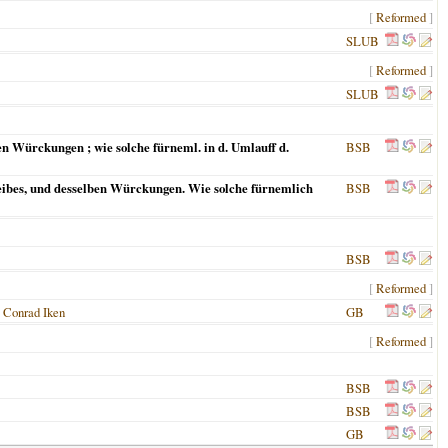
[
Reformed
]
SLUB
[
Reformed
]
SLUB
ben Würckungen ; wie solche fürneml. in d. Umlauff d.
BSB
eibes, und desselben Würckungen. Wie solche fürnemlich
BSB
BSB
[
Reformed
]
:
Conrad Iken
GB
[
Reformed
]
BSB
BSB
GB