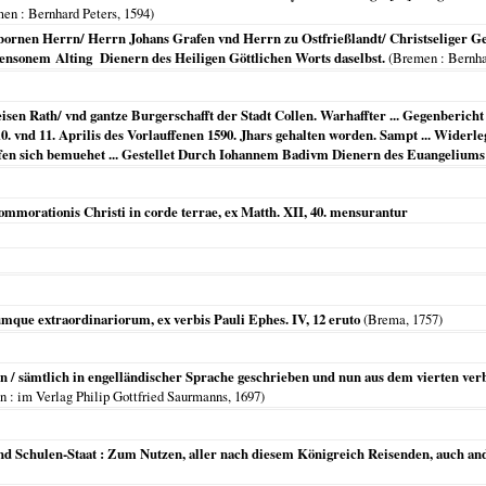
men
: Bernhard Peters,
1594
)
ornen Herrn/ Herrn Johans Grafen vnd Herrn zu Ostfrießlandt/ Christseliger Ge
ensonem Alting Dienern des Heiligen Göttlichen Worts daselbst.
(
Bremen
: Bernha
en Rath/ vnd gantze Burgerschafft der Stadt Collen. Warhaffter ... Gegenberic
0. vnd 11. Aprilis des Vorlauffenen 1590. Jhars gehalten worden. Sampt ... Widerl
en sich bemuehet ... Gestellet Durch Iohannem Badivm Dienern des Euangeliums .
s commorationis Christi in corde terrae, ex Matth. XII, 40. mensurantur
mque extraordinariorum, ex verbis Pauli Ephes. IV, 12 eruto
(
Brema
,
1757
)
n / sämtlich in engelländischer Sprache geschrieben und nun aus dem vierten ve
n
: im Verlag Philip Gottfried Saurmanns,
1697
)
d Schulen-Staat : Zum Nutzen, aller nach diesem Königreich Reisenden, auch and