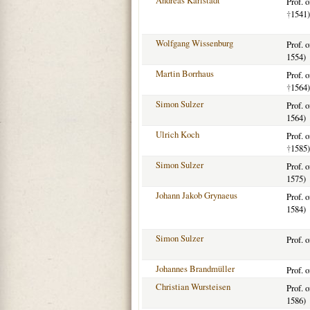
Andreas Karlstadt
Prof. 
†
1541)
Wolfgang Wissenburg
Prof. 
1554)
Martin Borrhaus
Prof. 
†
1564)
Simon Sulzer
Prof. 
1564)
Ulrich Koch
Prof. 
†
1585)
Simon Sulzer
Prof. 
1575)
Johann Jakob Grynaeus
Prof. 
1584)
Simon Sulzer
Prof. 
Johannes Brandmüller
Prof. 
Christian Wursteisen
Prof. 
1586)