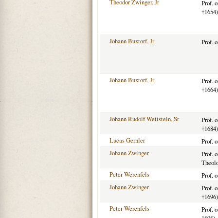
Theodor Zwinger, Jr
Prof. 
†
1654)
Johann Buxtorf, Jr
Prof. 
Johann Buxtorf, Jr
Prof. 
†
1664)
Johann Rudolf Wettstein, Sr
Prof. 
†
1684)
Lucas Gernler
Prof. 
Johann Zwinger
Prof. 
Theolo
Peter Werenfels
Prof. 
Johann Zwinger
Prof. 
†
1696)
Peter Werenfels
Prof. 