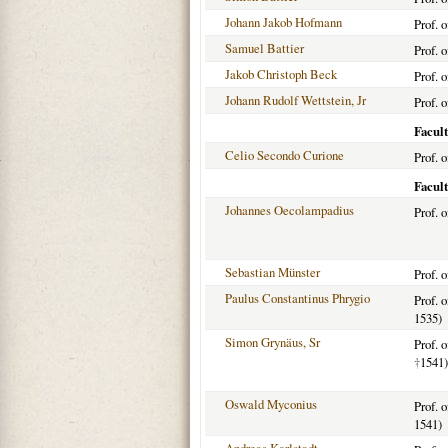
Johann Jakob Hofmann
Prof. 
Samuel Battier
Prof. 
Jakob Christoph Beck
Prof. 
Johann Rudolf Wettstein, Jr
Prof. 
Facult
Celio Secondo Curione
Prof. 
Facult
Johannes Oecolampadius
Prof. 
Sebastian Münster
Prof. 
Paulus Constantinus Phrygio
Prof. 
1535)
Simon Grynäus, Sr
Prof. 
†
1541)
Oswald Myconius
Prof. 
1541)