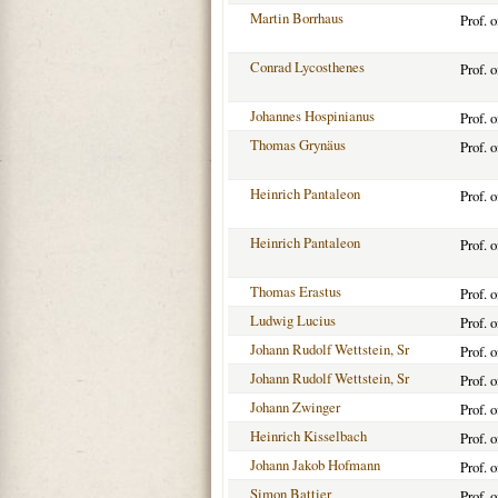
Martin Borrhaus
Prof. 
Conrad Lycosthenes
Prof. 
Johannes Hospinianus
Prof. 
Thomas Grynäus
Prof. 
Heinrich Pantaleon
Prof. 
Heinrich Pantaleon
Prof. 
Thomas Erastus
Prof. 
Ludwig Lucius
Prof. 
Johann Rudolf Wettstein, Sr
Prof. 
Johann Rudolf Wettstein, Sr
Prof. 
Johann Zwinger
Prof. 
Heinrich Kisselbach
Prof. 
Johann Jakob Hofmann
Prof. 
Simon Battier
Prof. 