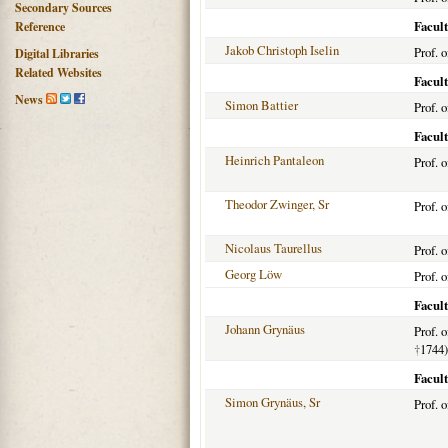
Secondary Sources
Facult
Reference
Jakob Christoph Iselin
Prof. 
Digital Libraries
Related Websites
Facult
News
Simon Battier
Prof. 
Facul
Heinrich Pantaleon
Prof. 
Theodor Zwinger, Sr
Prof. 
Nicolaus Taurellus
Prof. 
Georg Löw
Prof. 
Facul
Johann Grynäus
Prof. 
†
1744)
Facult
Simon Grynäus, Sr
Prof. 