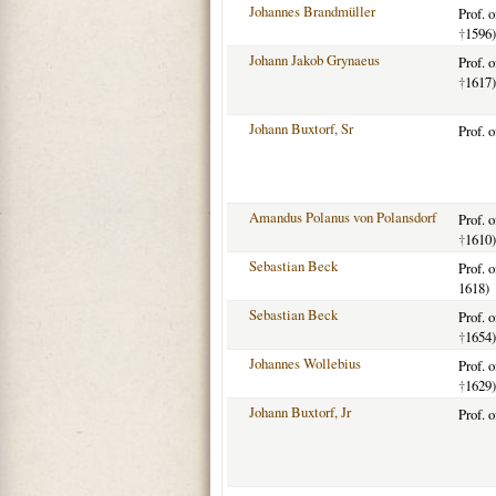
Johannes Brandmüller
Prof. 
†
1596)
Johann Jakob Grynaeus
Prof. 
†
1617)
Johann Buxtorf, Sr
Prof. 
Amandus Polanus von Polansdorf
Prof. 
†
1610)
Sebastian Beck
Prof. 
1618)
Sebastian Beck
Prof. 
†
1654)
Johannes Wollebius
Prof. 
†
1629)
Johann Buxtorf, Jr
Prof. 