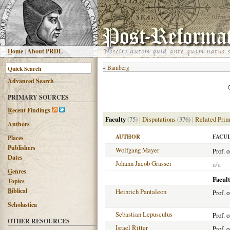
H
ome
|
About PRDL
«
Bamberg
Advanced
S
earch
PRIMARY SOURCES
R
ecent Findings
Faculty
(75)
|
Disputations
(376)
|
Related Prim
Authors
AUTHOR
FACU
Places
Publishers
Wolfgang Mayer
Prof. o
Dates
Johann Jacob Grasser
n/a
G
enres
Facult
T
opics
B
iblical
Heinrich Pantaleon
Prof. 
Scholastica
Sebastian Lepusculus
Prof. 
OTHER RESOURCES
Israel Ritter
Prof. 