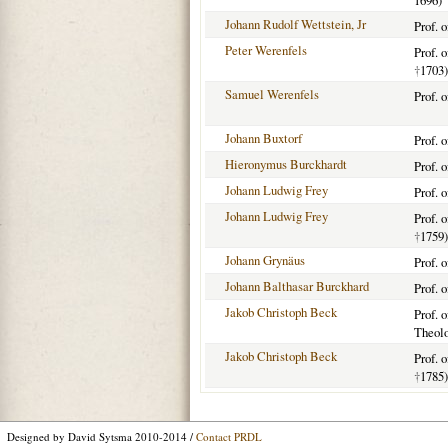
1696)
Johann Rudolf Wettstein, Jr
Prof. 
Peter Werenfels
Prof. 
†
1703)
Samuel Werenfels
Prof. 
Johann Buxtorf
Prof. 
Hieronymus Burckhardt
Prof. 
Johann Ludwig Frey
Prof. 
Johann Ludwig Frey
Prof. 
†
1759)
Johann Grynäus
Prof. 
Johann Balthasar Burckhard
Prof. 
Jakob Christoph Beck
Prof. 
Theolo
Jakob Christoph Beck
Prof. 
†
1785)
Designed by David Sytsma 2010-2014 /
Contact PRDL