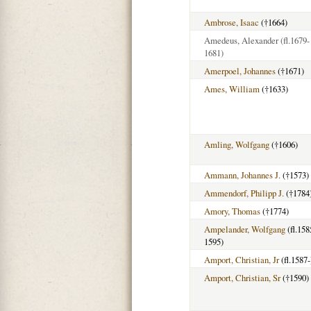
Ambrose, Isaac
(†1664)
Amedeus, Alexander
(fl.1679-
1681)
Amerpoel, Johannes
(†1671)
Ames, William
(†1633)
Amling, Wolfgang
(†1606)
Ammann, Johannes J.
(†1573)
Ammendorf, Philipp J.
(†1784
Amory, Thomas
(†1774)
Ampelander, Wolfgang
(fl.158
1595)
Amport, Christian, Jr
(fl.1587-
Amport, Christian, Sr
(†1590)