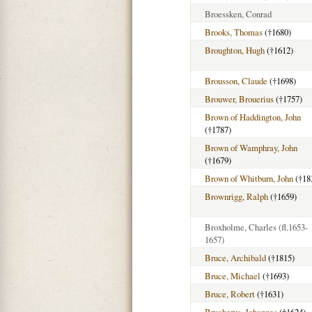
Broessken, Conrad
Brooks, Thomas
(†1680)
Broughton, Hugh
(†1612)
Brousson, Claude
(†1698)
Brouwer, Brouerius
(†1757)
Brown of Haddington, John
(†1787)
Brown of Wamphray, John
(†1679)
Brown of Whitburn, John
(†18
Brownrigg, Ralph
(†1659)
Broxholme, Charles
(fl.1653-
1657)
Bruce, Archibald
(†1815)
Bruce, Michael
(†1693)
Bruce, Robert
(†1631)
Brucherus, Johannes
(†1624)