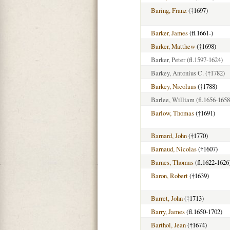
Baring, Franz
(†1697)
Barker, James
(fl.1661-)
Barker, Matthew
(†1698)
Barker, Peter
(fl.1597-1624)
Barkey, Antonius C.
(†1782)
Barkey, Nicolaus
(†1788)
Barlee, William
(fl.1656-1658
Barlow, Thomas
(†1691)
Barnard, John
(†1770)
Barnaud, Nicolas
(†1607)
Barnes, Thomas
(fl.1622-1626
Baron, Robert
(†1639)
Barret, John
(†1713)
Barry, James
(fl.1650-1702)
Barthol, Jean
(†1674)