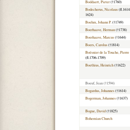
Boddaert, Pieter
(†1760)
Bodecherus, Nicolaus
(fl.1614
1624)
Boehm, Johann P.
(†1749)
Boerhaave, Herman
(†1738)
Boerhaave, Marcus
(†1644)
Boers, Carolus
(†1814)
Boësnier de la Touche, Pierre
(fl.1706-1709)
Boethius, Heinrich
(†1622)
Boeuf, Jean
(†1594)
Bogardus, Johannes
(†1614)
Bogerman, Johannes
(†1637)
Bogue, David
(†1825)
Bohemian Church