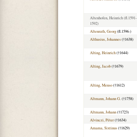
Altenhofen, Heinrich
(fl.1591-
1592)
Altenrath, Georg
(fl.1596-)
Althusius, Johannes
(†1638)
Alting, Heinrich
(†1644)
Alting, Jacob
(†1679)
Alting, Menso
(†1612)
Altmann, Johann G.
(†1758)
Altmann, Johann
(†1723)
Alvinczi, Péter
(†1634)
Amama, Sixtinus
(†1629)