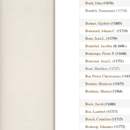
Bond, John
(†1676)
Bondeli, Emmanuel
(†1734)
Bonnet, Gijsbert
(†1805)
Bonorand, Johann C.
(†1719)
Bons, Jean L.
(†1759)
Bontebal, Jacobus
(fl.1608-)
Bontemps, Pierre P.
(†1648)
Bonvoust, Jean L.
(†1751)
Boot, Matthias
(†1727)
Bor, Pieter Christiaensz
(†163
Bornius, Henricus
(†1675)
Borrhaus, Martin
(†1564)
Borst, Jacob
(†1680)
Bos, Lambert
(†1717)
Bosch, Cornelius
(†1715)
Boskoop, Johannes
(†1772)