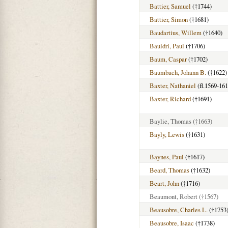
Battier, Samuel
(†1744)
Battier, Simon
(†1681)
Baudartius, Willem
(†1640)
Bauldri, Paul
(†1706)
Baum, Caspar
(†1702)
Baumbach, Johann B.
(†1622)
Baxter, Nathaniel
(fl.1569-161
Baxter, Richard
(†1691)
Baylie, Thomas
(†1663)
Bayly, Lewis
(†1631)
Baynes, Paul
(†1617)
Beard, Thomas
(†1632)
Beart, John
(†1716)
Beaumont, Robert
(†1567)
Beausobre, Charles L.
(†1753
Beausobre, Isaac
(†1738)