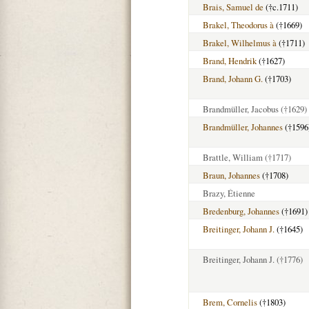
Brais, Samuel de
(†c.1711)
Brakel, Theodorus à
(†1669)
Brakel, Wilhelmus à
(†1711)
Brand, Hendrik
(†1627)
Brand, Johann G.
(†1703)
Brandmüller, Jacobus
(†1629)
Brandmüller, Johannes
(†1596
Brattle, William
(†1717)
Braun, Johannes
(†1708)
Brazy, Étienne
Bredenburg, Johannes
(†1691)
Breitinger, Johann J.
(†1645)
Breitinger, Johann J.
(†1776)
Brem, Cornelis
(†1803)