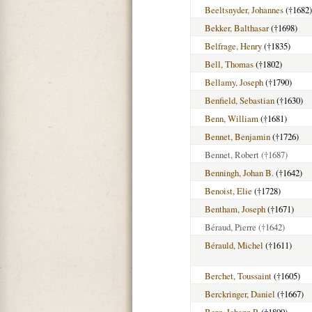
Beeltsnyder, Johannes
(†1682)
Bekker, Balthasar
(†1698)
Belfrage, Henry
(†1835)
Bell, Thomas
(†1802)
Bellamy, Joseph
(†1790)
Benfield, Sebastian
(†1630)
Benn, William
(†1681)
Bennet, Benjamin
(†1726)
Bennet, Robert
(†1687)
Benningh, Johan B.
(†1642)
Benoist, Elie
(†1728)
Bentham, Joseph
(†1671)
Béraud, Pierre
(†1642)
Bérauld, Michel
(†1611)
Berchet, Toussaint
(†1605)
Berckringer, Daniel
(†1667)
Berg, Johann P.
(†1800)