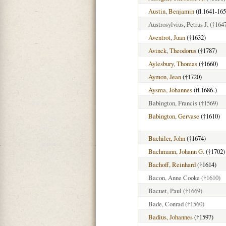
Austin, Benjamin
(fl.1641-165
Austrosylvius, Petrus J.
(†164
Aventrot, Juan
(†1632)
Avinck, Theodorus
(†1787)
Aylesbury, Thomas
(†1660)
Aymon, Jean
(†1720)
Aysma, Johannes
(fl.1686-)
Babington, Francis
(†1569)
Babington, Gervase
(†1610)
Bachiler, John
(†1674)
Bachmann, Johann G.
(†1702)
Bachoff, Reinhard
(†1614)
Bacon, Anne Cooke
(†1610)
Bacuet, Paul
(†1669)
Bade, Conrad
(†1560)
Badius, Johannes
(†1597)