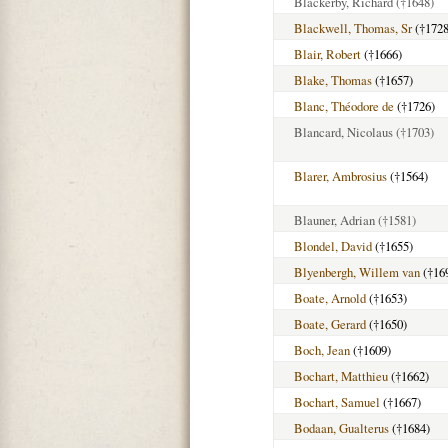
Blackerby, Richard
(†1648)
Blackwell, Thomas, Sr
(†1728
Blair, Robert
(†1666)
Blake, Thomas
(†1657)
Blanc, Théodore de
(†1726)
Blancard, Nicolaus
(†1703)
Blarer, Ambrosius
(†1564)
Blauner, Adrian
(†1581)
Blondel, David
(†1655)
Blyenbergh, Willem van
(†16
Boate, Arnold
(†1653)
Boate, Gerard
(†1650)
Boch, Jean
(†1609)
Bochart, Matthieu
(†1662)
Bochart, Samuel
(†1667)
Bodaan, Gualterus
(†1684)