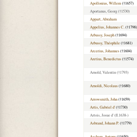
Apollonius, Willem
(†1657)
Aportanus, Georg
(†1530)
Appart, Abraham
Appelius, Johannes C.
(†1798)
Arbussy, Joseph
(†1694)
Arbussy, Théophile
(†1681)
Arcerius, Johannes
(†1604)
Aretius, Benedictus
(†1574)
Arnold, Valentin
(†1793)
Arnoldi, Nicolaus
(†1680)
Arrowsmith, John
(†1659)
Artis, Gabriel d'
(†1730)
Artois, Josue d'
(fl.1638-)
Asbrand, Johann P.
(†1779)
Ascham, Antony
(†1650)