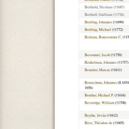
Berthold, Nicolaus
(†1687)
Bertholf, Guilliam
(†1726)
Bertling, Johannes
(†1690)
Bertling, Michael
(†1772)
Bertram, Bonaventure C.
(†15
Bessonnet, Jacob
(†1750)
Beukelman, Johannes
(†1757)
Beumler, Marcus
(†1611)
Beusechum, Johannes
(fl.1654
1656)
Beuther, Michael P.
(†1616)
Beveridge, William
(†1708)
Beythe, István
(†1612)
Bèze, Théodore de
(†1605)