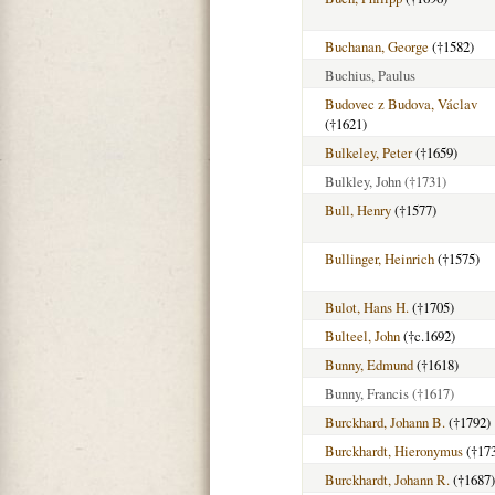
Buchanan, George
(†1582)
Buchius, Paulus
Budovec z Budova, Václav
(†1621)
Bulkeley, Peter
(†1659)
Bulkley, John
(†1731)
Bull, Henry
(†1577)
Bullinger, Heinrich
(†1575)
Bulot, Hans H.
(†1705)
Bulteel, John
(†c.1692)
Bunny, Edmund
(†1618)
Bunny, Francis
(†1617)
Burckhard, Johann B.
(†1792)
Burckhardt, Hieronymus
(†17
Burckhardt, Johann R.
(†1687)