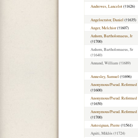
Andrewes, Lancelot
(†1626)
Angelocrator, Daniel
(†1635)
Anger, Melchior
(†1607)
Anhorn, Bartholomaeus, Jr
(†1700)
Anhorn, Bartholomaeus, Sr
(†1640)
Annand, William
(†1689)
Annesley, Samuel
(†1696)
Anonymous/Pseud. Reformed
(†1600)
Anonymous/Pseud. Reformed
(†1650)
Anonymous/Pseud. Reformed
(†1700)
Antesignan, Pierre
(†1561)
Apáti, Miklós
(†1724)