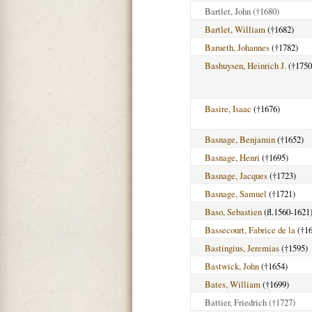
Bartlet, John
(†1680)
Bartlet, William
(†1682)
Barueth, Johannes
(†1782)
Bashuysen, Heinrich J.
(†1750
Basire, Isaac
(†1676)
Basnage, Benjamin
(†1652)
Basnage, Henri
(†1695)
Basnage, Jacques
(†1723)
Basnage, Samuel
(†1721)
Baso, Sebastien
(fl.1560-1621
Bassecourt, Fabrice de la
(†16
Bastingius, Jeremias
(†1595)
Bastwick, John
(†1654)
Bates, William
(†1699)
Battier, Friedrich
(†1727)