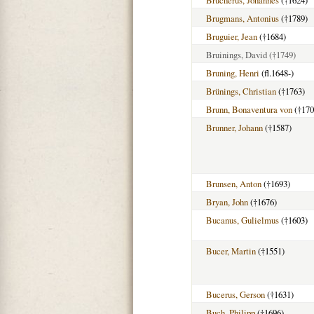
Brugmans, Antonius
(†1789)
Bruguier, Jean
(†1684)
Bruinings, David
(†1749)
Bruning, Henri
(fl.1648-)
Brünings, Christian
(†1763)
Brunn, Bonaventura von
(†170
Brunner, Johann
(†1587)
Brunsen, Anton
(†1693)
Bryan, John
(†1676)
Bucanus, Gulielmus
(†1603)
Bucer, Martin
(†1551)
Bucerus, Gerson
(†1631)
Buch, Philipp
(†1696)