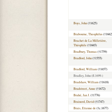
Boys, John
(†1625)
Brabourne, Theophilus
(†1662
Brachet de La Milletière,
Théophile
(†1665)
Bradbury, Thomas
(†1759)
Bradford, John
(†1555)
Bradford, William
(†1657)
Bradley, John
(fl.1699-)
Bradshaw, William
(†1618)
Bradstreet, Anne
(†1672)
Brahé, Jan J.
(†1776)
Brainerd, David
(†1747)
Brais, Etienne de
(†c.1677)