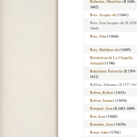
Bohemus, Mauritius
(fl.1646-
1662)
Bois, Jacques du
(†1661)
Bois, Jean Jacques du
(fl.1628
1664)
Bois, John
(†1644)
Bois, Mattheus du
(†1695)
Boisbeleau de La Chapelle,
Armand
(†1746)
Bokelman, Patroclus
(fl.1593-
1612)
Bollius, Johannes
(fl.1577-161
Bolton, Robert
(†1631)
Bolton, Samuel
(†1654)
Bompart, Jean
(fl.1683-1689)
Bon, Jean
(†1682)
Bonafous, Jean
(†1676)
Bonar, John
(†1761)