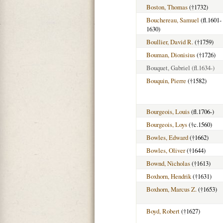
Boston, Thomas
(†1732)
Bouchereau, Samuel
(fl.1601-
1630)
Boullier, David R.
(†1759)
Bouman, Dionisius
(†1726)
Bouquet, Gabriel
(fl.1634-)
Bouquin, Pierre
(†1582)
Bourgeois, Louis
(fl.1706-)
Bourgeois, Loys
(†c.1560)
Bowles, Edward
(†1662)
Bowles, Oliver
(†1644)
Bownd, Nicholas
(†1613)
Boxhorn, Hendrik
(†1631)
Boxhorn, Marcus Z.
(†1653)
Boyd, Robert
(†1627)