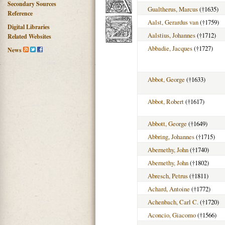
Secondary Sources
Gualtherus, Marcus
(†1635)
Reference
Aalst, Gerardus van
(†1759)
Digital Libraries
Aalstius, Johannes
(†1712)
Related Websites
Abbadie, Jacques
(†1727)
News
Abbot, George
(†1633)
Abbot, Robert
(†1617)
Abbott, George
(†1649)
Abbring, Johannes
(†1715)
Abernethy, John
(†1740)
Abernethy, John
(†1802)
Abresch, Petrus
(†1811)
Achard, Antoine
(†1772)
Achenbach, Carl C.
(†1720)
Aconcio, Giacomo
(†1566)