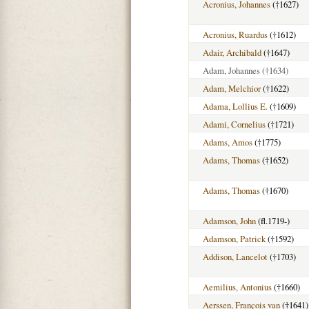
Acronius, Johannes
(†1627)
Acronius, Ruardus
(†1612)
Adair, Archibald
(†1647)
Adam, Johannes
(†1634)
Adam, Melchior
(†1622)
Adama, Lollius E.
(†1609)
Adami, Cornelius
(†1721)
Adams, Amos
(†1775)
Adams, Thomas
(†1652)
Adams, Thomas
(†1670)
Adamson, John
(fl.1719-)
Adamson, Patrick
(†1592)
Addison, Lancelot
(†1703)
Aemilius, Antonius
(†1660)
Aerssen, François van
(†1641)