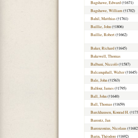
Bagshawe, Edward
(†1671)
Bagshawe, William
(†1702)
Bahil, Matthias
(†1761)
Baillie, John
(†1806)
Baillie, Robert
(†1662)
Baker, Richard
(†1645)
Bakewell, Thomas
Balbani, Niccolò
(†1587)
Balcanquhall, Walter
(†1645)
Bale, John
(†1563)
Balfour, James
(†1795)
Ball, John
(†1640)
Ball, Thomas
(†1659)
Barckhausen, Konrad H.
(†173
Barentz, Jan
Barenzonius, Nicolaus
(†1682
Barin, Théodore
(†1692)