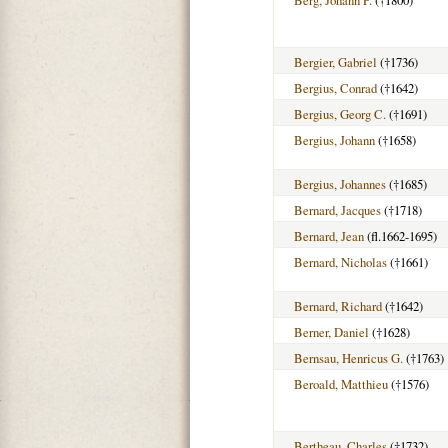
Bergier, Gabriel
(†1736)
Bergius, Conrad
(†1642)
Bergius, Georg C.
(†1691)
Bergius, Johann
(†1658)
Bergius, Johannes
(†1685)
Bernard, Jacques
(†1718)
Bernard, Jean
(fl.1662-1695)
Bernard, Nicholas
(†1661)
Bernard, Richard
(†1642)
Berner, Daniel
(†1628)
Bernsau, Henricus G.
(†1763)
Beroald, Matthieu
(†1576)
Bertheau, Charles
(†1732)