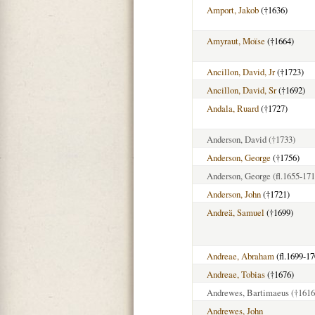
Amport, Jakob
(†1636)
Amyraut, Moïse
(†1664)
Ancillon, David, Jr
(†1723)
Ancillon, David, Sr
(†1692)
Andala, Ruard
(†1727)
Anderson, David
(†1733)
Anderson, George
(†1756)
Anderson, George
(fl.1655-171
Anderson, John
(†1721)
Andreä, Samuel
(†1699)
Andreae, Abraham
(fl.1699-17
Andreae, Tobias
(†1676)
Andrewes, Bartimaeus
(†1616
Andrewes, John