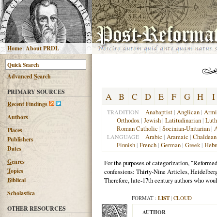
H
ome
|
About PRDL
Advanced
S
earch
PRIMARY SOURCES
A
B
C
D
E
F
G
H
I
R
ecent Findings
Anabaptist
|
Anglican
|
Armi
TRADITION
Authors
Orthodox
|
Jewish
|
Latitudinarian
|
Luth
Roman Catholic
|
Socinian-Unitarian
|
A
Places
Arabic
|
Aramaic
|
Chaldean
LANGUAGE
Publishers
Finnish
|
French
|
German
|
Greek
|
Heb
Dates
G
enres
For the purposes of categorization, "Reformed
T
opics
confessions: Thirty-Nine Articles, Heidelber
Therefore, late-17th century authors who woul
B
iblical
Scholastica
FORMAT :
LIST
|
CLOUD
OTHER RESOURCES
AUTHOR