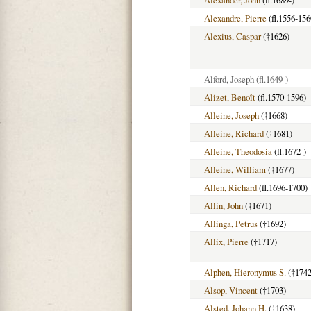
Alexandre, Pierre
(fl.1556-156
Alexius, Caspar
(†1626)
Alford, Joseph
(fl.1649-)
Alizet, Benoît
(fl.1570-1596)
Alleine, Joseph
(†1668)
Alleine, Richard
(†1681)
Alleine, Theodosia
(fl.1672-)
Alleine, William
(†1677)
Allen, Richard
(fl.1696-1700)
Allin, John
(†1671)
Allinga, Petrus
(†1692)
Allix, Pierre
(†1717)
Alphen, Hieronymus S.
(†1742
Alsop, Vincent
(†1703)
Alsted, Johann H.
(†1638)