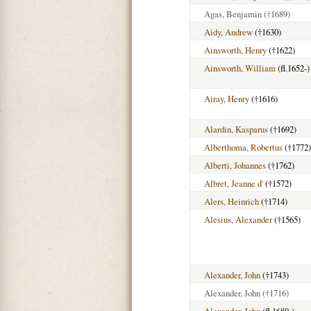
Agas, Benjamin
(†1689)
Aidy, Andrew
(†1630)
Ainsworth, Henry
(†1622)
Ainsworth, William
(fl.1652-)
Airay, Henry
(†1616)
Alardin, Kasparus
(†1692)
Alberthoma, Robertus
(†1772)
Alberti, Johannes
(†1762)
Albret, Jeanne d'
(†1572)
Alers, Heinrich
(†1714)
Alesius, Alexander
(†1565)
Alexander, John
(†1743)
Alexander, John
(†1716)
Alexander, John
(fl.1689-)