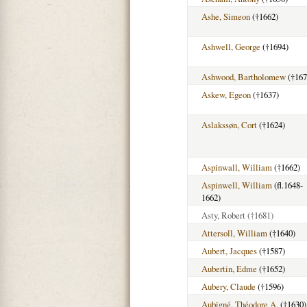
Ashe, Simeon
(†1662)
Ashwell, George
(†1694)
Ashwood, Bartholomew
(†167
Askew, Egeon
(†1637)
Aslakssøn, Cort
(†1624)
Aspinwall, William
(†1662)
Aspinwell, William
(fl.1648-
1662)
Asty, Robert
(†1681)
Attersoll, William
(†1640)
Aubert, Jacques
(†1587)
Aubertin, Edme
(†1652)
Aubery, Claude
(†1596)
Aubigné, Théodore A.
(†1630)