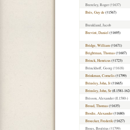
Brereley, Roger
(†1637)
Brès, Guy de
(†1567)
Breukland, Jacob
Brevint, Daniel
(†1695)
Bridge, William
(†1671)
Brightman, Thomas
(†1607)
Brinck, Henricus
(†1723)
Brinckhoff, Georg
(†1618)
Brinkman, Cornelis
(†1799)
Brinsley, John, Jr
(†1665)
Brinsley, John, Sr
(fl.1581-162
Brisson, Alexander
(fl.1580-)
Broad, Thomas
(†1635)
Brodie, Alexander
(†1680)
Broecker, Frederik
(†1627)
Broes, Broërius
(†1799)