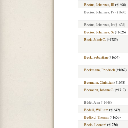
Becius, Johannes, III
(†1690)
Becius, Johannes, IV
(†1680)
Becius, Johannes, Jr
(†1628)
Becius, Johannes, Sr
(†1626)
Beck, Jakob C.
(†1785)
Beck, Sebastian
(†1654)
Beckmann, Friedrich
(†1667)
Becmann, Christian
(†1648)
Becmann, Johann C.
(†1717)
Bédé, Jean
(†1648)
Bedell, William
(†1642)
Bedford, Thomas
(†1653)
Beels, Leonard
(†1756)