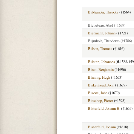
Bibliander, Theodor
(†1564)
Bicheteau, Abel
(†1639)
Biermann, Johann
(†1721)
Bijmholt, Theodorus
(†1786)
Bilson, Thomas
(†1616)
Bilsten, Johannes
(fl.1588-159
Binet, Benjamin
(†1696)
Binning, Hugh
(†1653)
Birkenhead, John
(†1679)
Biscoe, John
(†1679)
Bisschop, Pieter
(†1598)
Bisterfeld, Johann H.
(†1655)
Bisterfeld, Johann
(†1618)